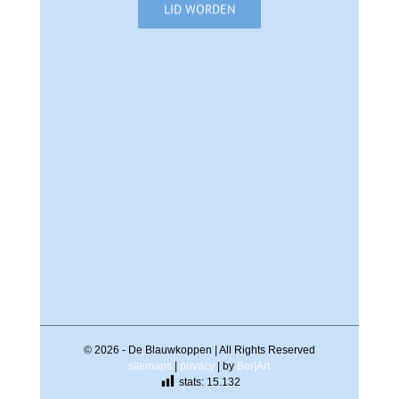
LID WORDEN
©
2026 - De Blauwkoppen | All Rights Reserved
sitemaps
|
privacy
| by
Ber|Art
stats:
15.132