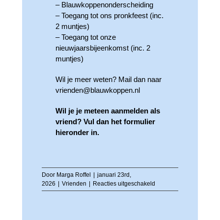
– Blauwkoppenonderscheiding
– Toegang tot ons pronkfeest (inc.
2 muntjes)
– Toegang tot onze
nieuwjaarsbijeenkomst (inc. 2
muntjes)
Wil je meer weten? Mail dan naar
vrienden@blauwkoppen.nl
Wil je je meteen aanmelden als
vriend? Vul dan het formulier
hieronder in.
Door
Marga Roffel
|
januari 23rd,
voor
2026
|
Vrienden
|
Reacties uitgeschakeld
Vrienden
van
de
Blauwkoppen