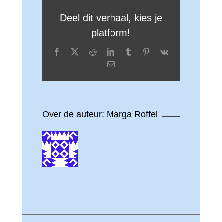
Deel dit verhaal, kies je
platform!
Facebook
X
Reddit
LinkedIn
Tumblr
Pinterest
Vk
E-
mail
Over de auteur:
Marga Roffel