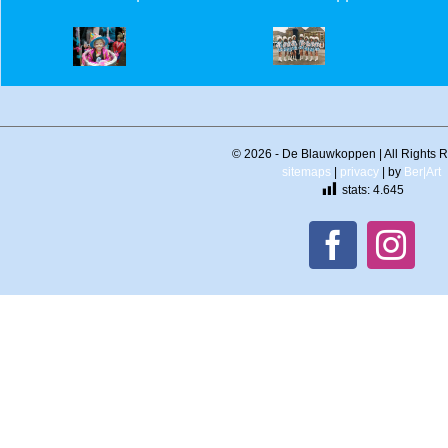
©
2026 - De Blauwkoppen | All Rights 
sitemaps
|
privacy
| by
Ber|Art
stats:
4.645
Facebook
Inst